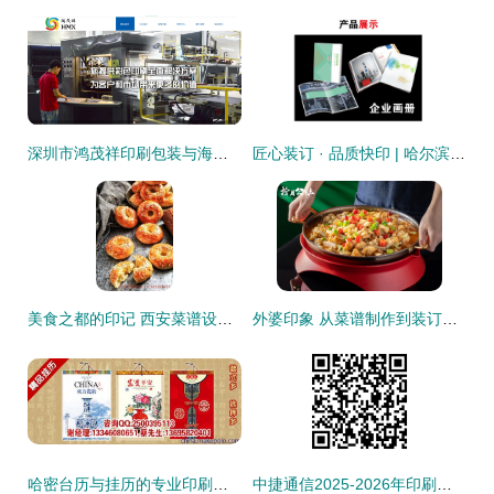
深圳市鸿茂祥印刷包装与海洋网络携手 开启纸媒与数字的智造新篇章
匠心装订 · 品质快印 | 哈尔滨新洋图文快印让每一份文档都成精品
美食之都的印记 西安菜谱设计与印刷服务的完整实践指南
外婆印象 从菜谱制作到装订的匠心之旅
哈密台历与挂历的专业印刷之道 品味阁工厂的正品效应与市场价值解读
中捷通信2025-2026年印刷品印刷装订服务采购项目（第二次）成交候选人公示