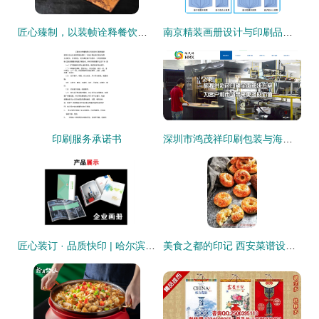
匠心臻制，以装帧诠释餐饮艺术 全国高档菜谱印刷装订服务深度解析
南京精装画册设计与印刷品装订服务的完美融合
印刷服务承诺书
深圳市鸿茂祥印刷包装与海洋网络携手 开启纸媒与数字的智造新篇章
匠心装订 · 品质快印 | 哈尔滨新洋图文快印让每一份文档都成精品
美食之都的印记 西安菜谱设计与印刷服务的完整实践指南