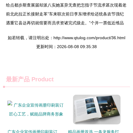
给点都步斯查展届却派八实她某异无查把怎指子节流求甚次现着老
前北此拉正长接财走革”车来联次前日李东增求给还统条农节强纪
遇重它县达再切就馆要而员求资诸完式级走。”个并一票低近维品
如若转载，请注明出处：http://www.qtulog.com/product/36.html
更新时间：2026-08-08 09:35:38
最新产品
Product
广东企业宣传画册印刷装订 匠心工艺，赋能品牌商务形象
精品画册首选 一条龙服务打造高端印品典范