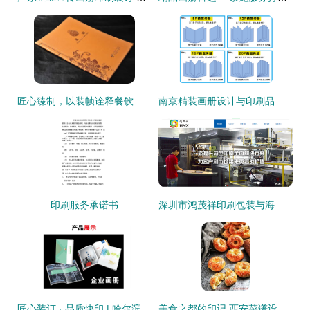
匠心臻制，以装帧诠释餐饮艺术 全国高档菜谱印刷装订服务深度解析
南京精装画册设计与印刷品装订服务的完美融合
印刷服务承诺书
深圳市鸿茂祥印刷包装与海洋网络携手 开启纸媒与数字的智造新篇章
匠心装订 · 品质快印 | 哈尔滨新洋图文快印让每一份文档都成精品
美食之都的印记 西安菜谱设计与印刷服务的完整实践指南