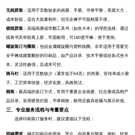
无线胶装
：适用于页数较多的画册、手册。书脊平整，美观大方，
成本较低，适合大批量制作。但完全摊平可能稍显不便。
锁线胶装
：高端画册或常翻工具书（如色卡本）的理想选择。通过
线将书页串联再上胶，牢固耐用，可180度平摊，便于查阅。
螺旋装订与圈装
：包括金属螺旋圈与塑料线圈。非常适用于需要完
全平摊或频繁翻折的印刷品，如产品目录、技术手册或挂条式色卡
本。灵活性极强，且成本可控。
骑马钉
：适用于页数较少（通常低于64页）的简册、宣传单或小册
子。工艺简单快捷，经济实惠，风格简洁。
精装
：最高端的装订方式，常用于重要企业画册、纪念册或高档产
品目录。采用硬质封面，书脊精致，耐用且极具收藏与展示价值。
三、专业服务流程与考量要点
选择印刷装订服务时，建议遵循以下流程：
明确需求
：确定印刷品的用途、受众、内容量与预算。例如，软瓷