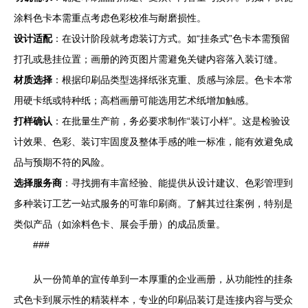
涂料色卡本需重点考虑色彩校准与耐磨损性。
设计适配
：在设计阶段就考虑装订方式。如“挂条式”色卡本需预留
打孔或悬挂位置；画册的跨页图片需避免关键内容落入装订缝。
材质选择
：根据印刷品类型选择纸张克重、质感与涂层。色卡本常
用硬卡纸或特种纸；高档画册可能选用艺术纸增加触感。
打样确认
：在批量生产前，务必要求制作“装订小样”。这是检验设
计效果、色彩、装订牢固度及整体手感的唯一标准，能有效避免成
品与预期不符的风险。
选择服务商
：寻找拥有丰富经验、能提供从设计建议、色彩管理到
多种装订工艺一站式服务的可靠印刷商。了解其过往案例，特别是
类似产品（如涂料色卡、展会手册）的成品质量。
###
从一份简单的宣传单到一本厚重的企业画册，从功能性的挂条
式色卡到展示性的精装样本，专业的印刷品装订是连接内容与受众