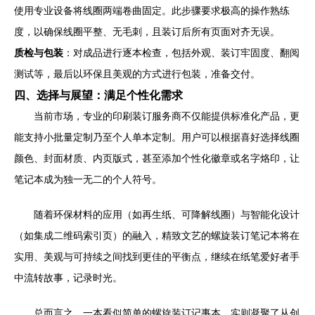
使用专业设备将线圈两端卷曲固定。此步骤要求极高的操作熟练
度，以确保线圈平整、无毛刺，且装订后所有页面对齐无误。
质检与包装
：对成品进行逐本检查，包括外观、装订牢固度、翻阅
测试等，最后以环保且美观的方式进行包装，准备交付。
四、选择与展望：满足个性化需求
当前市场，专业的印刷装订服务商不仅能提供标准化产品，更
能支持小批量定制乃至个人单本定制。用户可以根据喜好选择线圈
颜色、封面材质、内页版式，甚至添加个性化徽章或名字烙印，让
笔记本成为独一无二的个人符号。
随着环保材料的应用（如再生纸、可降解线圈）与智能化设计
（如集成二维码索引页）的融入，精致文艺的螺旋装订笔记本将在
实用、美观与可持续之间找到更佳的平衡点，继续在纸笔爱好者手
中流转故事，记录时光。
总而言之，一本看似简单的螺旋装订记事本，实则凝聚了从创