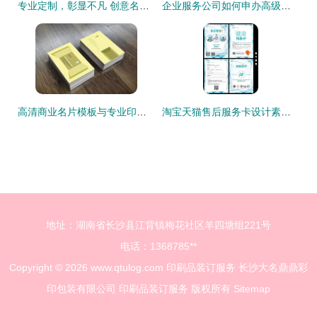
专业定制，彰显不凡 创意名片设计素材与商业印刷装订一站式指南
企业服务公司如何申办高级证书及印刷品装订服务指南
高清商业名片模板与专业印刷装订服务 一站式商务形象解决方案
淘宝天猫售后服务卡设计素材 从高清PSD到印刷装订一站式解决方案
地址：湖南省长沙县江背镇梅花社区羊四塘组221号
电话：1368785**
Copyright © 2026
www.qtulog.com
印刷品装订服务
长沙大名鼎鼎彩
印包装有限公司
印刷品装订服务
版权所有
Sitemap