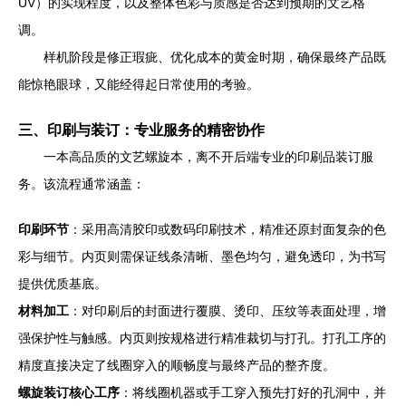
UV）的实现程度，以及整体色彩与质感是否达到预期的文艺格
调。
样机阶段是修正瑕疵、优化成本的黄金时期，确保最终产品既
能惊艳眼球，又能经得起日常使用的考验。
三、印刷与装订：专业服务的精密协作
一本高品质的文艺螺旋本，离不开后端专业的印刷品装订服
务。该流程通常涵盖：
印刷环节
：采用高清胶印或数码印刷技术，精准还原封面复杂的色
彩与细节。内页则需保证线条清晰、墨色均匀，避免透印，为书写
提供优质基底。
材料加工
：对印刷后的封面进行覆膜、烫印、压纹等表面处理，增
强保护性与触感。内页则按规格进行精准裁切与打孔。打孔工序的
精度直接决定了线圈穿入的顺畅度与最终产品的整齐度。
螺旋装订核心工序
：将线圈机器或手工穿入预先打好的孔洞中，并