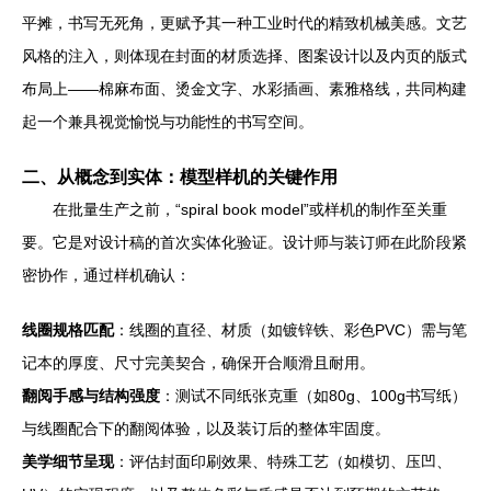
平摊，书写无死角，更赋予其一种工业时代的精致机械美感。文艺
风格的注入，则体现在封面的材质选择、图案设计以及内页的版式
布局上——棉麻布面、烫金文字、水彩插画、素雅格线，共同构建
起一个兼具视觉愉悦与功能性的书写空间。
二、从概念到实体：模型样机的关键作用
在批量生产之前，“spiral book model”或样机的制作至关重
要。它是对设计稿的首次实体化验证。设计师与装订师在此阶段紧
密协作，通过样机确认：
线圈规格匹配
：线圈的直径、材质（如镀锌铁、彩色PVC）需与笔
记本的厚度、尺寸完美契合，确保开合顺滑且耐用。
翻阅手感与结构强度
：测试不同纸张克重（如80g、100g书写纸）
与线圈配合下的翻阅体验，以及装订后的整体牢固度。
美学细节呈现
：评估封面印刷效果、特殊工艺（如模切、压凹、