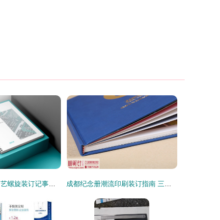
匠心独运 精致文艺螺旋装订记事本的设计与工艺探秘
成都纪念册潮流印刷装订指南 三大时尚装订方式详解