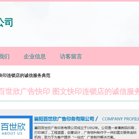
公司
我们
企业信息
访客留言
快印连锁店的诚信服务典范
百世欣广告快印 图文快印连锁店的诚信服