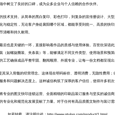
场中树立了良好的口碑，成为众多企业与个人信赖的合作伙伴。
的技术支持。从简单的黑白复印、彩色打印，到复杂的宣传册设计、大型
化与稳定性，无论客户身处襄阳哪个区域，都能享受到统一、高质的快印
节清晰和持久耐用。
最后也是关键的一环，直接影响着作品的质感与使用体验。百世欣深谙此
装（如螺旋圈装、夹条装）等，能够满足不同文件类型、使用场景和预算
的工艺确保成品平整牢固、翻阅顺滑、外观专业，让每一份文档都呈现出
更是其深入骨髓的经营理念。这体现在明码标价、透明消费，无隐性费用；
服务和问题解决态度上。这种诚信构筑了深厚的客户信任，使得许多初次
将专业的图文快印连锁运营、全面精细的印刷品装订服务与坚实的诚信商
的专业化和规范化发展贡献了力量。对于任何有高品质图文制作与装订需
如若转载，请注明出处：http://www.qtulog.com/product/1.html